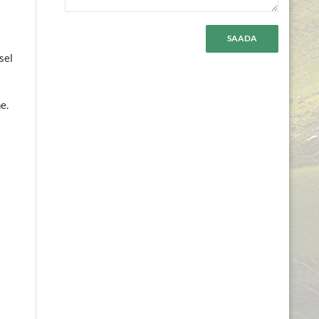
sel
e.