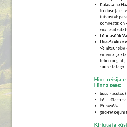
Külastame Haa
looduse ja es
tutvustab per
kombestik on 
viisil suitsuta
Lõunasöök Va
Uue-Saaluse v
Veinituur sisa
viinamarjaista
tehnoloogiat j
suupistetega.
Hind reisijal
Hinna sees:
bussikasutus (
kõik külastuse
lõunasöök
giid-retkejuhi
Kirjuta ja küsi