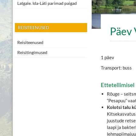
Latgale. Ida-Läti parimad paigad
Päev 
REISITEENUSED
Reisiteenused
Reisitingimused
1 päev
Transport: buss
Ettetellimise
Rõuge – seits
“Pesapuu” vaa
Kolotsi talu k
Kitsekasvatus 
juustude retse
laapi ja bakter
lehmapiimajuu