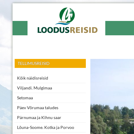
Loodusreisid
Reisibüroo Võrus
TELLIMUSREISID
Kõik näidisreisid
Viljandi. Mulgimaa
Setomaa
Päev Võrumaa taludes
Pärnumaa ja Kihnu saar
Lõuna-Soome. Kotka ja Porvoo