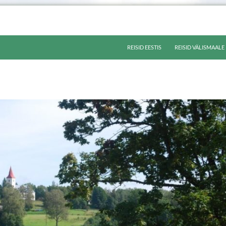
LIIGU SISU JUURDE
REISID EESTIS
REISID VÄLISMAALE