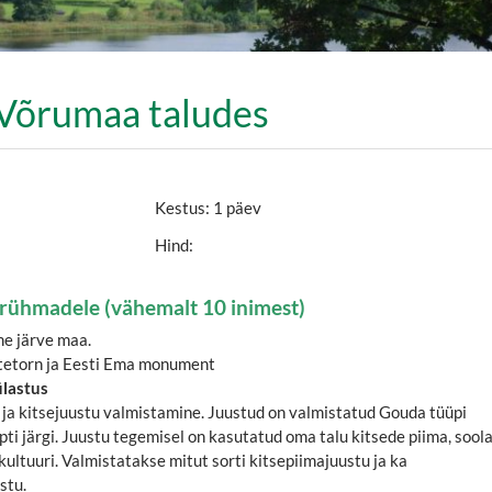
Võrumaa taludes
Kestus: 1 päev
Hind:
l rühmadele (vähemalt 10 inimest)
me järve maa.
tetorn ja Eesti Ema monument
ülastus
ja kitsejuustu valmistamine. Juustud on valmistatud Gouda tüüpi
pti järgi. Juustu tegemisel on kasutatud oma talu kitsede piima, soola
kultuuri. Valmistatakse mitut sorti kitsepiimajuustu ja ka
stu.