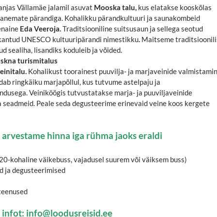
njas Vällamäe jalamil asuvat
Mooska talu,
kus elatakse kooskõlas
ivanemate pärandiga. Kohalikku pärandkultuuri ja saunakombeid
enaine
Eda Veeroja.
Traditsiooniline suitsusaun ja sellega seotud
kantud UNESCO kultuuripärandi nimestikku
.
Maitseme traditsioonili
tud sealiha, lisandiks koduleib ja võided.
skna turismitalus
einitalu.
Kohalikust toorainest puuvilja- ja marjaveinide valmistamin
ldab ringkäiku marjapõllul, kus tutvume astelpaju ja
ndusega. Veiniköögis tutvustatakse marja- ja puuviljaveinide
a seadmeid. Peale seda degusteerime erinevaid veine koos kergete
e: arvestame hinna iga rühma jaoks eraldi
20-kohaline väikebuss, vajadusel suurem või väiksem buss)
d ja degusteerimised
 teenused
 infot:
info@loodusreisid.ee