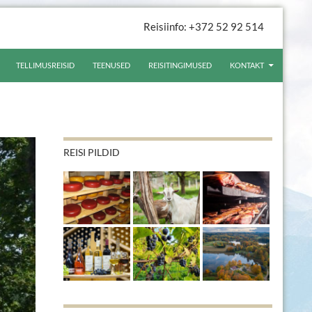
Reisiinfo: +372 52 92 514
TELLIMUSREISID
TEENUSED
REISITINGIMUSED
KONTAKT
REISI PILDID