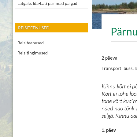
Latgale. Ida-Läti parimad paigad
Pärnu
REISITEENUSED
Reisiteenused
Reisitingimused
2 päeva
Transport: buss, 
Kihnu kört ei põ
Kört ei tohe löö
tohe kört kua´mt
näed nao tönk vä
selgä. Kihnu aab
1. päev