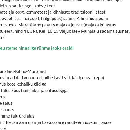
eib ja sai, kringel, kohv / tee).
ate ajaloost, kommetest ja kihnlaste traditsioonilistest
laevaehitus, meresõit, hülgepüük) saame Kihnu muuseumi
 tutvudes. Mere-äärne peatus majaka juures (majaka külastus
asu eest, hind 4 EUR). Kell 16.15 väljub laev Munalaiu sadama suunas.
dus.
äpsustame hinna iga rühma jaoks eraldi
Munalaid-Kihnu-Munalaid
us (madalad veoautod, mille kasti viib käsipuuga trepp)
us koos kohaliku giidiga
 talus koos hommiku- ja õhtusöögiga
nus
e talus
assaares
amme talu ürdiaias
i, Tõstamaa mõisa ja Lavassaare raudteemuuseumi pääse
used