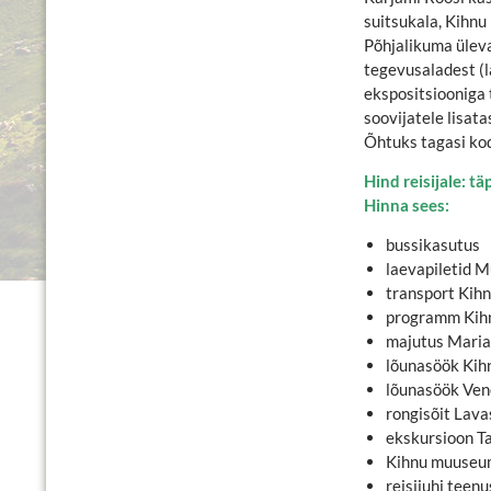
suitsukala, Kihnu l
Põhjalikuma üleva
tegevusaladest (
ekspositsiooniga
soovijatele lisat
Õhtuks tagasi ko
Hind reisijale: t
Hinna sees:
bussikasutus
laevapiletid 
transport Kihn
programm Kihn
majutus Maria
lõunasöök Kih
lõunasöök Ven
rongisõit Lav
ekskursioon T
Kihnu muuseum
reisijuhi teen