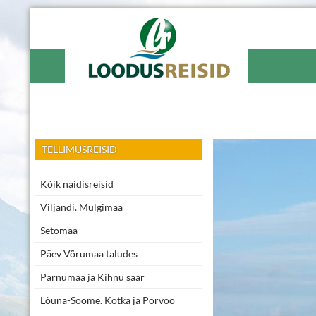
Loodusreisid
Reisibüroo Võrus
TELLIMUSREISID
Kõik näidisreisid
Viljandi. Mulgimaa
Setomaa
Päev Võrumaa taludes
Pärnumaa ja Kihnu saar
Lõuna-Soome. Kotka ja Porvoo