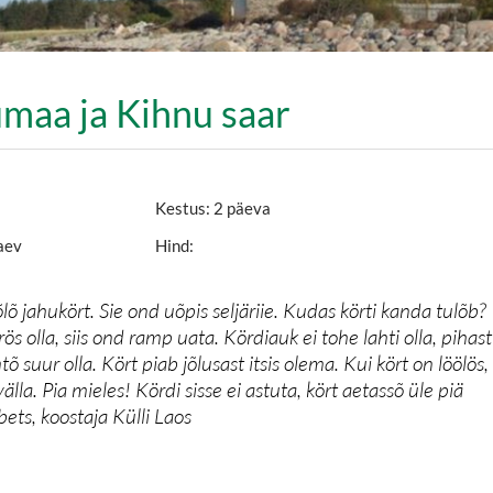
maa ja Kihnu saar
Kestus: 2 päeva
laev
Hind:
lõ jahukört. Sie ond uõpis seljäriie. Kudas körti kanda tulõb?
rös olla, siis ond ramp uata. Kördiauk ei tohe lahti olla, pihast
õ suur olla. Kört piab jõlusast itsis olema. Kui kört on löölös,
lla. Pia mieles! Kördi sisse ei astuta, kört aetassõ üle piä
ets, koostaja Külli Laos