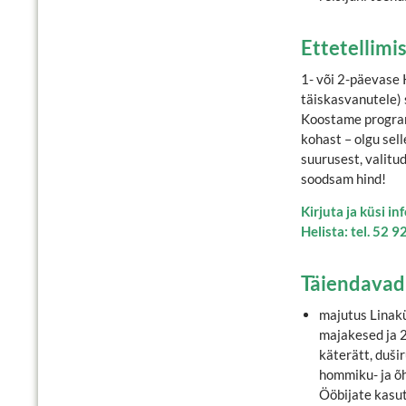
Ettetellimi
1- või 2-päevase K
täiskasvanutele)
Koostame programm
kohast – olgu sell
suurusest, valitud
soodsam hind!
Kirjuta ja küsi in
Helista: tel. 52 
Täiendavad
majutus Linak
majakesed ja 2
käterätt, duši
hommiku- ja õh
Ööbijate kasut