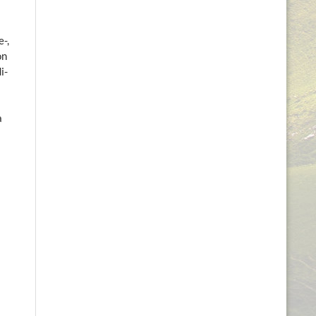
-,
on
i-
a