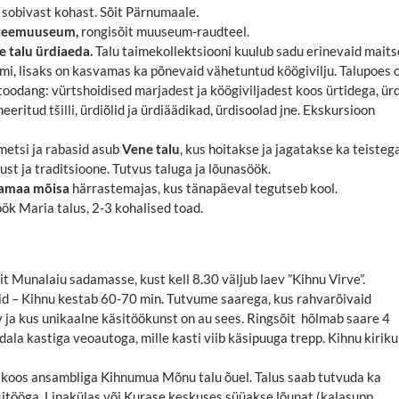
 sobivast kohast. Sõit Pärnumaale.
teemuuseum,
rongisõit muuseum-raudteel.
 talu ürdiaeda.
Talu taimekollektsiooni kuulub sadu erinevaid maitse
imi, lisaks on kasvamas ka põnevaid vähetuntud köögivilju. Talupoes 
toodang: vürtshoidised marjadest ja köögiviljadest koos ürtidega, ürd
eeritud tšilli, ürdiõlid ja ürdiäädikad, ürdisoolad jne. Ekskursioon
etsi ja rabasid asub
Vene talu
, kus hoitakse ja jagatakse ka teisteg
st ja traditsioone. Tutvus taluga ja lõunasöök.
tamaa mõisa
härrastemajas, kus tänapäeval tegutseb kool.
ök Maria talus, 2-3 kohalised toad.
 Munalaiu sadamasse, kust kell 8.30 väljub laev ”Kihnu Virve”.
d – Kihnu kestab 60-70 min. Tutvume saarega, kus rahvarõivaid
 ja kus unikaalne käsitöökunst on au sees. Ringsõit hõlmab saare 4
dala kastiga veoautoga, mille kasti viib käsipuuga trepp. Kihnu kiriku
 koos ansambliga Kihnumua Mõnu talu õuel. Talus saab tutvuda ka
itööga. Linakülas või Kurase keskuses süüakse lõunat (kalasupp,