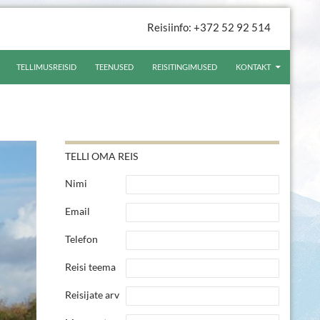
Reisiinfo: +372 52 92 514
TELLIMUSREISID
TEENUSED
REISITINGIMUSED
KONTAKT
TELLI OMA REIS
Nimi
Email
Telefon
Reisi teema
Reisijate arv