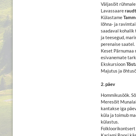
Väljasõit rühmale
Lavassaare
raud
Külastame
Tamme
lõhna- ja ravimta
saadaval kohalik 
ja teesegud, marin
perenaise saatel.
Keset Pärnumaa m
esivanemate tarku
Ekskursioon
Tõs
Majutus ja õhtusö
2. päev
Hommikusöök. Sõit
Meresõit Munalai
kantakse iga päev
küla ja toimub ma
külastus.
Folkloorikontsert
Karjami Roosi käs