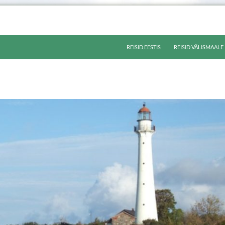
LIIGU SISU JUURDE
REISID EESTIS
REISID VÄLISMAALE