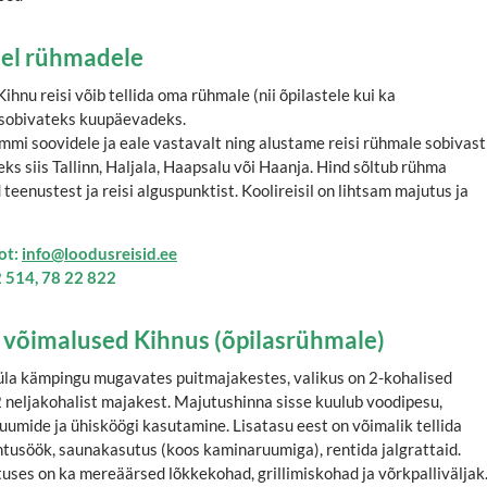
sel rühmadele
ihnu reisi võib tellida oma rühmale (nii õpilastele kui ka
 sobivateks kuupäevadeks.
i soovidele ja eale vastavalt ning alustame reisi rühmale sobivast
eks siis Tallinn, Haljala, Haapsalu või Haanja. Hind sõltub rühma
 teenustest ja reisi alguspunktist. Koolireisil on lihtsam majutus ja
fot:
info@loodusreisid.ee
92 514, 78 22 822
 võimalused Kihnus (õpilasrühmale)
üla kämpingu mugavates puitmajakestes, valikus on 2-kohalised
 neljakohalist majakest. Majutushinna sisse kuulub voodipesu,
ruumide ja ühisköögi kasutamine. Lisatasu eest on võimalik tellida
tusöök, saunakasutus (koos kaminaruumiga), rentida jalgrattaid.
uses on ka mereäärsed lõkkekohad, grillimiskohad ja võrkpalliväljak